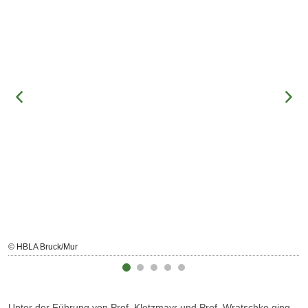
© HBLA Bruck/Mur
Unter der Führung von Prof. Kletzmayr und Prof. Wratschko ging