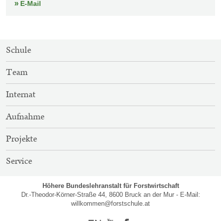
E-Mail
SITEMAP-
Schule
NAVIGATION
Team
Internat
Aufnahme
Projekte
Service
Höhere Bundeslehranstalt für Forstwirtschaft
Dr.-Theodor-Körner-Straße 44, 8600 Bruck an der Mur - E-Mail:
willkommen@forstschule.at
Englisch
Youtube
Facebook