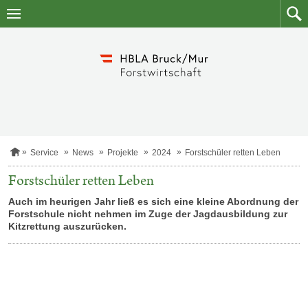
Zum
Zum
Inhalt
Such
springen
S
Service
News
Projekte
2024
Forstschüler retten Leben
t
a
Forstschüler retten Leben
r
t
Auch im heurigen Jahr ließ es sich eine kleine Abordnung der
s
Forstschule nicht nehmen im Zuge der Jagdausbildung zur
e
Kitzrettung auszurücken.
i
t
e