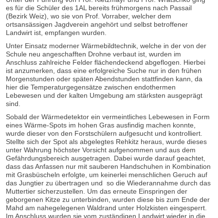
es für die Schüler des 1AL bereits frühmorgens nach Passail
(Bezirk Weiz), wo sie von Prof. Vorraber, welcher dem
ortsansässigen Jagdverein angehört und selbst betroffener
Landwirt ist, empfangen wurden.
Unter Einsatz moderner Wärmebildtechnik, welche in der von der
Schule neu angeschafften Drohne verbaut ist, wurden im
Anschluss zahlreiche Felder flächendeckend abgeflogen. Hierbei
ist anzumerken, dass eine erfolgreiche Suche nur in den frühen
Morgenstunden oder späten Abendstunden stattfinden kann, da
hier die Temperaturgegensätze zwischen endothermen
Lebewesen und der kalten Umgebung am stärksten ausgeprägt
sind.
Sobald der Wärmedetektor ein vermeintliches Lebewesen in Form
eines Wärme-Spots im hohen Gras ausfindig machen konnte,
wurde dieser von den Forstschülern aufgesucht und kontrolliert.
Stellte sich der Spot als abgelegtes Rehkitz heraus, wurde dieses
unter Wahrung höchster Vorsicht aufgenommen und aus dem
Gefährdungsbereich ausgetragen. Dabei wurde darauf geachtet,
dass das Anfassen nur mit sauberen Handschuhen in Kombination
mit Grasbüscheln erfolgte, um keinerlei menschlichen Geruch auf
das Jungtier zu übertragen und so die Wiederannahme durch das
Muttertier sicherzustellen. Um das erneute Einspringen der
geborgenen Kitze zu unterbinden, wurden diese bis zum Ende der
Mahd am nahegelegenen Waldrand unter Holzkisten eingesperrt.
Im Anschluss wurden sie vom zuständigen Landwirt wieder in die