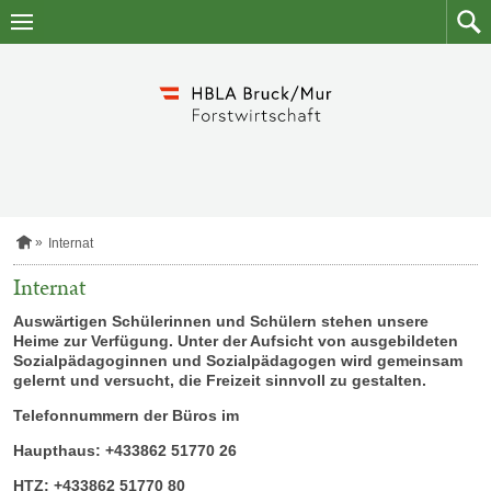
Zum
Zum
Inhalt
Such
springen
S
Internat
t
a
Internat
r
t
Auswärtigen Schülerinnen und Schülern stehen unsere
s
Heime zur Verfügung. Unter der Aufsicht von ausgebildeten
e
Sozialpädagoginnen und Sozialpädagogen wird gemeinsam
i
gelernt und versucht, die Freizeit sinnvoll zu gestalten.
t
e
Telefonnummern der Büros im
Haupthaus: +433862 51770 26
HTZ: +433862 51770 80