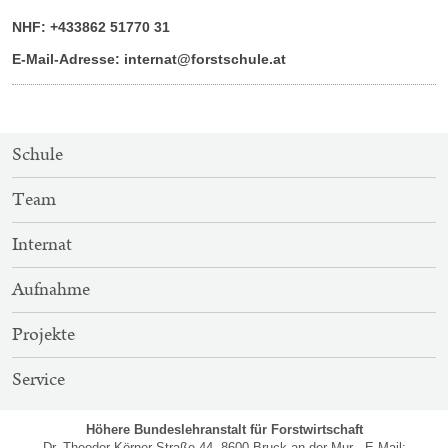
NHF: +433862 51770 31
E-Mail-Adresse: internat@forstschule.at
SITEMAP-
Schule
NAVIGATION
Team
Internat
Aufnahme
Projekte
Service
Höhere Bundeslehranstalt für Forstwirtschaft
Dr.-Theodor-Körner-Straße 44, 8600 Bruck an der Mur - E-Mail: