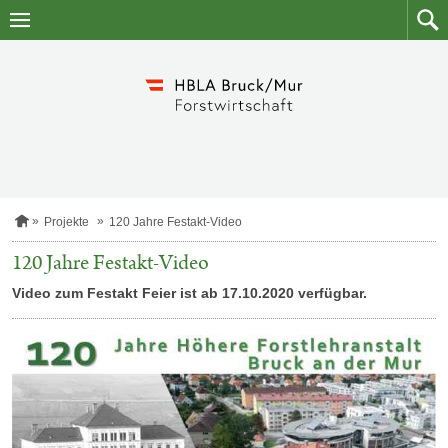
Zum
Zum
Inhalt
Such
springen
S
Projekte
120 Jahre Festakt-Video
t
a
120 Jahre Festakt-Video
r
t
Video zum Festakt Feier ist ab 17.10.2020 verfügbar.
s
e
i
t
e