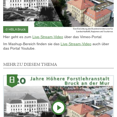
© HBLA Bruck
Hier geht es zum
Live-Stream-Video
über das Vimeo-Portal.
Im Mashup-Bereich finden sie das
Live-Stream-Video
auch über
das Portal Youtube.
MEHR ZU DIESEM THEMA
1
Element
Kategorie:
mit
Videos
dieser
Auswahl