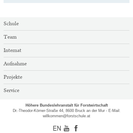
SITEMAP-
Schule
NAVIGATION
Team
Internat
Aufnahme
Projekte
Service
Höhere Bundeslehranstalt für Forstwirtschaft
Dr.-Theodor-Körner-Straße 44, 8600 Bruck an der Mur - E-Mail:
willkommen@forstschule.at
Englisch
Youtube
Facebook