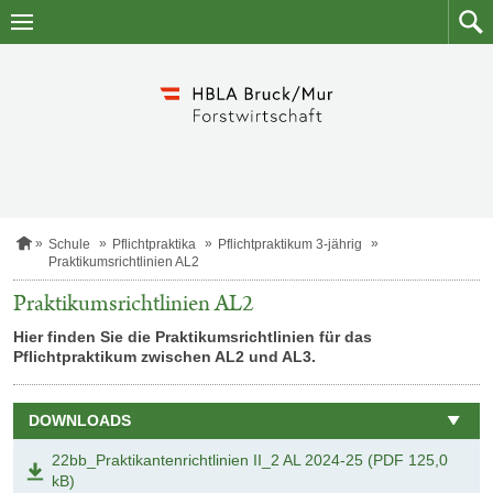
Zum
Zum
Inhalt
Such
springen
S
Schule
Pflichtpraktika
Pflichtpraktikum 3-jährig
t
Praktikumsrichtlinien AL2
a
r
Praktikumsrichtlinien AL2
t
s
Hier finden Sie die Praktikumsrichtlinien für das
e
Pflichtpraktikum zwischen AL2 und AL3.
i
t
e
DOWNLOADS
22bb_Praktikantenrichtlinien II_2 AL 2024-25 (PDF 125,0
kB)