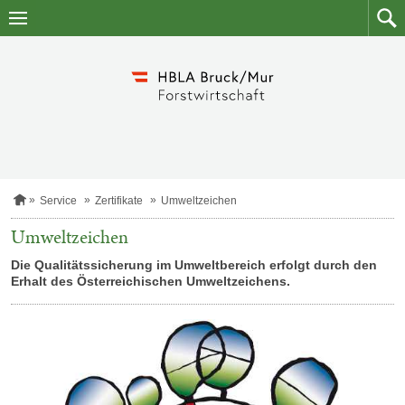
Zum
Zum
Inhalt
Such
springen
S
Service
Zertifikate
Umweltzeichen
t
a
Umweltzeichen
r
t
Die Qualitätssicherung im Umweltbereich erfolgt durch den
s
Erhalt des Österreichischen Umweltzeichens.
e
i
t
e