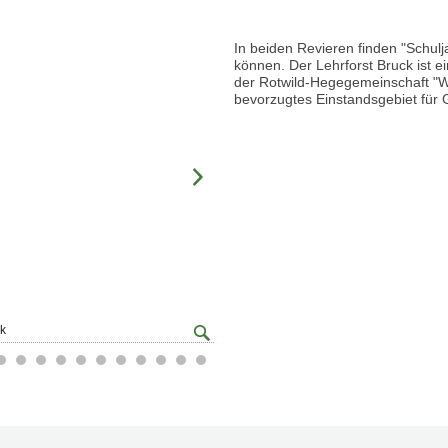
In beiden Revieren finden "Schulj
können. Der Lehrforst Bruck ist ei
der Rotwild-Hegegemeinschaft "Wi
bevorzugtes Einstandsgebiet für 
Großansicht
k
© HBLA Bruck
öffnen