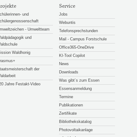
rojekte
Service
chülerinnen- und
Jobs
chülergenossenschaft
Webuntis
mweltzeichen - Umweltteam
Telefonsprechstunden
aldpädagogik und
Mail - Campus Forstschule
aldschule
Office365-OneDrive
ission Waldhonig
KI-Tool Copilot
rasmus+
News
taatsmeisterschaft der
Downloads
aldarbeit
Was gibt´s zum Essen
20 Jahre Festakt-Video
Essensanmeldung
Termine
Publikationen
Zertifikate
Bibliothekskatalog
Photovoltaikanlage