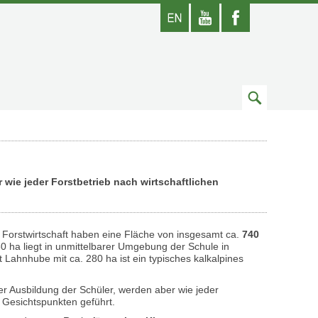
Englisch
Youtube
Facebook
Zum
Suchfeld
 wie jeder Forstbetrieb nach wirtschaftlichen
. Forstwirtschaft haben eine Fläche von insgesamt ca.
740
60 ha liegt in unmittelbarer Umgebung der Schule in
t Lahnhube mit ca. 280 ha ist ein typisches kalkalpines
er Ausbildung der Schüler, werden aber wie jeder
n Gesichtspunkten geführt.