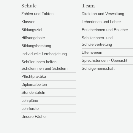
SITEMAP-
Schule
Team
NAVIGATION
Zahlen und Fakten
Direktion und Verwaltung
Klassen
Lehrerinnen und Lehrer
Bildungsziel
Erzieherinnen und Erzieher
Hilfsangebote
Schülerinnen- und
Schülervertretung
Bildungsberatung
Elternverein
Individuelle Lernbegleitung
Sprechstunden - Übersicht
Schüler:innen helfen
Schülerinnen und Schülern
Schulgemeinschaft
Pflichtpraktika
Diplomarbeiten
Stundentafeln
Lehrpläne
Lehrforste
Unsere Fächer