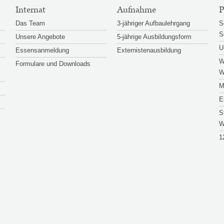
Internat
Aufnahme
P
Das Team
3-jähriger Aufbaulehrgang
S
S
Unsere Angebote
5-jährige Ausbildungsform
U
Essensanmeldung
Externistenausbildung
W
Formulare und Downloads
W
M
E
S
W
1