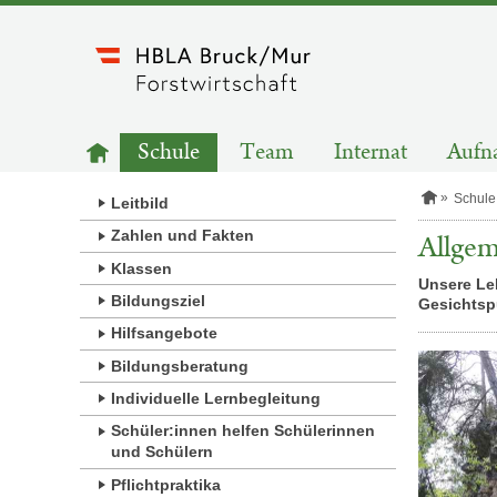
Zum
Inhalt
springen
HAUPTNAVIGATION
Zur
Schule
Team
Internat
Aufn
Startseite
S
Schule
Leitbild
t
a
Zahlen und Fakten
Allgem
r
Klassen
t
Unsere Leh
s
Bildungsziel
Gesichtsp
e
i
Hilfsangebote
t
e
Bildungsberatung
Individuelle Lernbegleitung
Schüler:innen helfen Schülerinnen
und Schülern
Pflichtpraktika