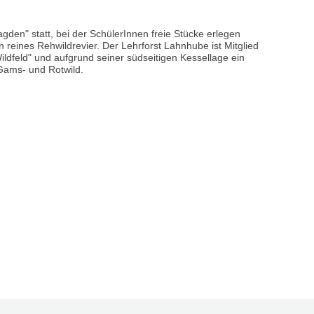
agden" statt, bei der SchülerInnen freie Stücke erlegen
n reines Rehwildrevier. Der Lehrforst Lahnhube ist Mitglied
ldfeld" und aufgrund seiner südseitigen Kessellage ein
Gams- und Rotwild.
Großansicht
Großansicht
© HBLA Bruck
© HB
öffnen
öffnen