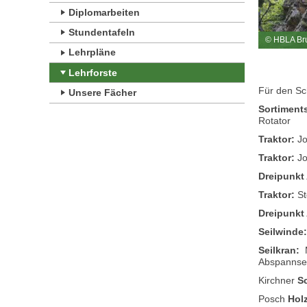
Diplomarbeiten
Stundentafeln
© HBLA Br
Lehrpläne
Lehrforste
Für den Sc
Unsere Fächer
Sortiment
Rotator
Traktor:
Jo
Traktor:
Jo
Dreipunkt
Traktor:
St
Dreipunkt
Seilwinde
Seilkran:
M
Abspannsei
Kirchner
S
Posch
Hol