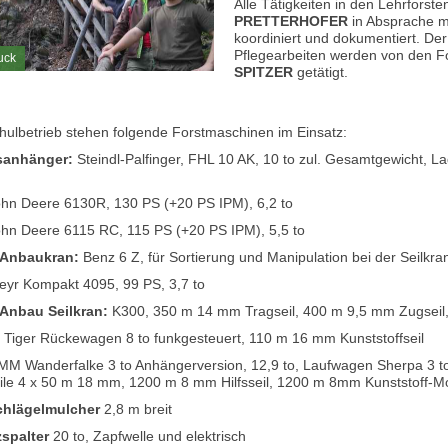
Alle Tätigkeiten in den Lehrfors
PRETTERHOFER
in Absprache mi
koordiniert und dokumentiert. Der
Pflegearbeiten werden von den F
uck
SPITZER
getätigt.
hulbetrieb stehen folgende Forstmaschinen im Einsatz:
sanhänger:
Steindl-Palfinger, FHL 10 AK, 10 to zul. Gesamtgewicht, L
hn Deere 6130R, 130 PS (+20 PS IPM), 6,2 to
hn Deere 6115 RC, 115 PS (+20 PS IPM), 5,5 to
 Anbaukran:
Benz 6 Z, für Sortierung und Manipulation bei der Seilkr
eyr Kompakt 4095, 99 PS, 3,7 to
 Anbau Seilkran:
K300, 350 m 14 mm Tragseil, 400 m 9,5 mm Zugseil,
:
Tiger Rückewagen 8 to funkgesteuert, 110 m 16 mm Kunststoffseil
M Wanderfalke 3 to Anhängerversion, 12,9 to, Laufwagen Sherpa 3 t
le 4 x 50 m 18 mm, 1200 m 8 mm Hilfsseil, 1200 m 8mm Kunststoff-M
chlägelmulcher
2,8 m breit
zspalter
20 to, Zapfwelle und elektrisch