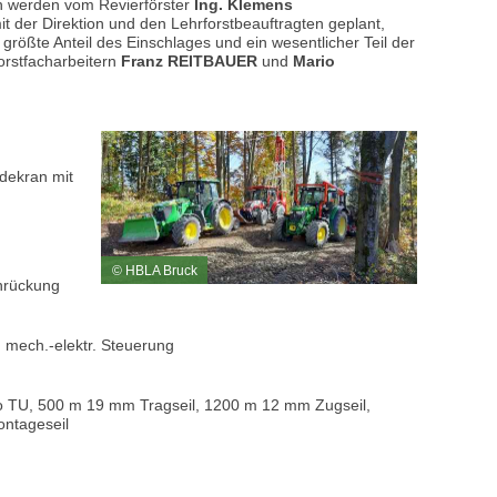
ten werden vom Revierförster
Ing. Klemens
t der Direktion und den Lehrforstbeauftragten geplant,
 größte Anteil des Einschlages und ein wesentlicher Teil der
orstfacharbeitern
Franz REITBAUER
und
Mario
adekran mit
© HBLA Bruck
anrückung
 mech.-elektr. Steuerung
o TU, 500 m 19 mm Tragseil, 1200 m 12 mm Zugseil,
ontageseil