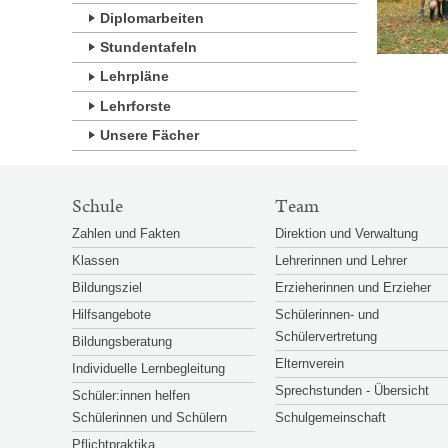
Diplomarbeiten
Stundentafeln
Lehrpläne
Lehrforste
Unsere Fächer
SITEMAP-
Schule
Team
NAVIGATION
Zahlen und Fakten
Direktion und Verwaltung
Klassen
Lehrerinnen und Lehrer
Bildungsziel
Erzieherinnen und Erzieher
Hilfsangebote
Schülerinnen- und
Schülervertretung
Bildungsberatung
Elternverein
Individuelle Lernbegleitung
Sprechstunden - Übersicht
Schüler:innen helfen
Schülerinnen und Schülern
Schulgemeinschaft
Pflichtpraktika