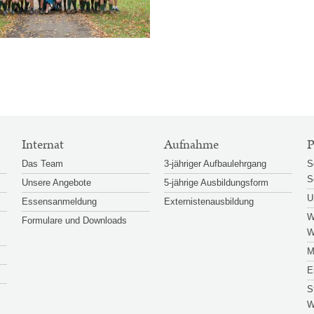
Internat
Aufnahme
P
Das Team
3-jähriger Aufbaulehrgang
S
S
Unsere Angebote
5-jährige Ausbildungsform
U
Essensanmeldung
Externistenausbildung
W
Formulare und Downloads
W
M
E
S
W