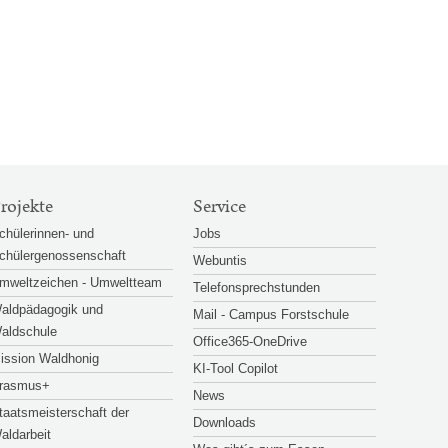
rojekte
Service
chülerinnen- und
Jobs
chülergenossenschaft
Webuntis
mweltzeichen - Umweltteam
Telefonsprechstunden
aldpädagogik und
Mail - Campus Forstschule
aldschule
Office365-OneDrive
ission Waldhonig
KI-Tool Copilot
rasmus+
News
taatsmeisterschaft der
Downloads
aldarbeit