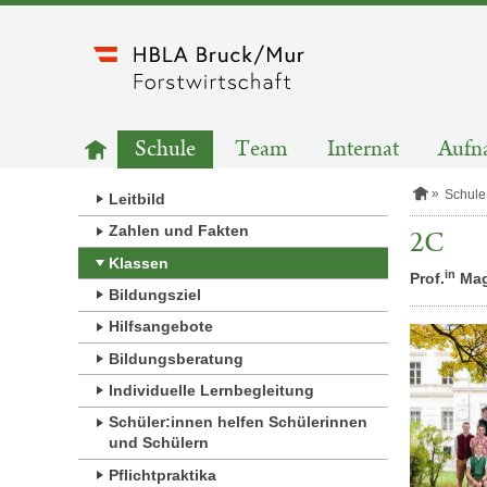
Zum
Inhalt
springen
HAUPTNAVIGATION
Zur
Schule
Team
Internat
Aufn
Startseite
S
Schule
Leitbild
t
a
Zahlen und Fakten
2C
r
Klassen
t
in
Prof.
Mag
s
Bildungsziel
e
i
Hilfsangebote
t
e
Bildungsberatung
Individuelle Lernbegleitung
Schüler:innen helfen Schülerinnen
und Schülern
Pflichtpraktika