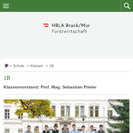
Zum
Zum
Inhalt
Such
springen
S
Schule
Klassen
1B
t
a
1B
r
t
Klassenvorstand: Prof. Mag. Sebastian Prieler
s
e
i
t
e